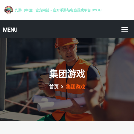
集团游戏
首页
集团游戏