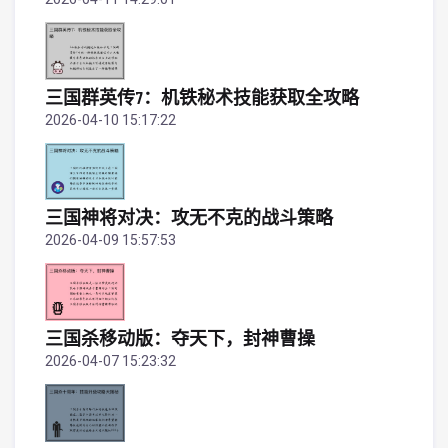
三国群英传7：机铁秘术技能获取全攻略
2026-04-10 15:17:22
三国神将对决：攻无不克的战斗策略
2026-04-09 15:57:53
三国杀移动版：夺天下，封神曹操
2026-04-07 15:23:32