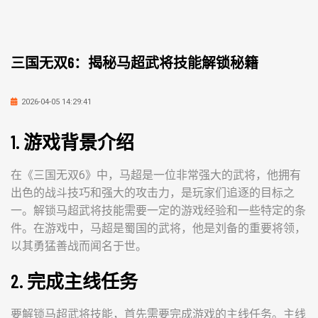
三国无双6：揭秘马超武将技能解锁秘籍
2026-04-05 14:29:41
1. 游戏背景介绍
在《三国无双6》中，马超是一位非常强大的武将，他拥有
出色的战斗技巧和强大的攻击力，是玩家们追逐的目标之
一。解锁马超武将技能需要一定的游戏经验和一些特定的条
件。在游戏中，马超是蜀国的武将，他是刘备的重要将领，
以其勇猛善战而闻名于世。
2. 完成主线任务
要解锁马超武将技能，首先需要完成游戏的主线任务。主线