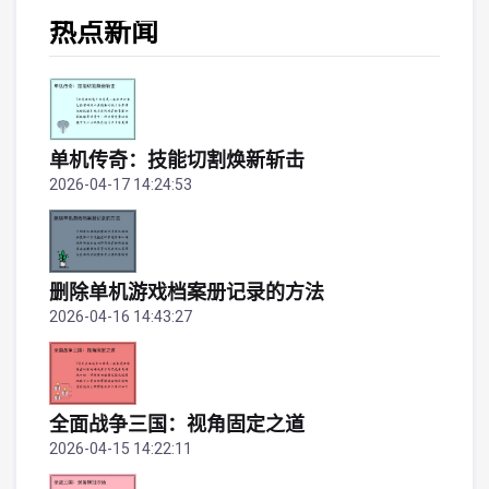
热点新闻
单机传奇：技能切割焕新斩击
2026-04-17 14:24:53
删除单机游戏档案册记录的方法
2026-04-16 14:43:27
全面战争三国：视角固定之道
2026-04-15 14:22:11