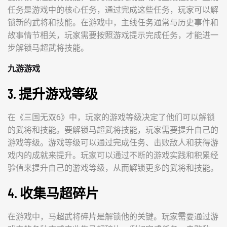
任务是游戏中的核心任务，通过完成这些任务，玩家可以解
锁新的武将和技能。在游戏中，主线任务通常与历史事件和
故事情节相关，玩家需要按照游戏提示完成任务，才能进一
步解锁马超武将技能。
九游游戏
3. 提升游戏等级
在《三国无双6》中，玩家的游戏等级决定了他们可以解锁
的武将和技能。要解锁马超武将技能，玩家需要提升自己的
游戏等级。游戏等级可以通过完成任务、击败敌人和获得游
戏内的成就来提升。玩家可以通过不断的游戏实践和积累经
验值来提升自己的游戏等级，从而解锁更多的武将和技能。
4. 收集马超碎片
在游戏中，马超武将碎片是解锁他的关键。玩家需要通过游