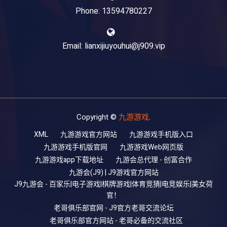
Phone: 13594780227
Email: lianxijiuyouhui@j909.vip
Copyright ©
九游游戏
.
XML
九游游戏官方网站
九游游戏手机版入口
九游游戏手机版官网
九游游戏Web网页版
九游游戏app下载地址
九游会总代理 - 创富合作
九游会(J9) | J9游戏官方网站
J9九游会 - 百家乐|电子游戏|棋牌游戏|体育竞猜|电竞娱乐|美女荷
官！
老哥俱乐部官网 - J9官方老哥交流论坛
老哥俱乐部官方网站 - 老哥必备的交流社区